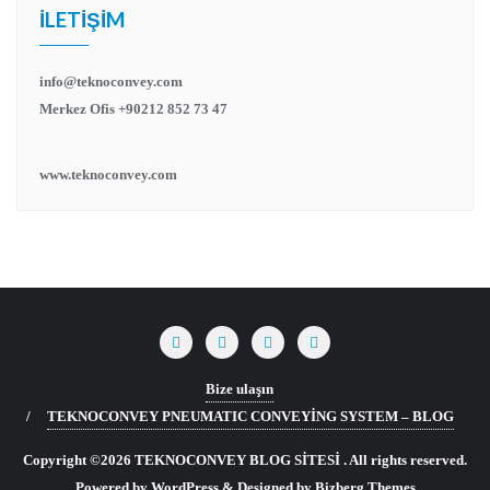
İLETIŞIM
info@teknoconvey.com
Merkez Ofis +90212 852 73 47
www.teknoconvey.com
Bize ulaşın
TEKNOCONVEY PNEUMATIC CONVEYİNG SYSTEM – BLOG
Copyright ©2026 TEKNOCONVEY BLOG SİTESİ . All rights reserved.
Powered by
WordPress
&
Designed by
Bizberg Themes