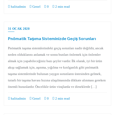
halitadmin
Genel
0
2 min read
31 OCAK 2020
Pnömatik Taşıma Sisteminizde Geçiş Sorunları
Pnömatik taşıma sistemlerindeki geçiş sorunları nadir değildir, ancak
neden olduklarını anlamak ve sonra bunları önlemek için önlemler
almak için yapabileceğiniz bazı şeyler vardır. İlk olarak, iyi bir ürün
akışı sağlamak için, aşınma, yığılma ve kırılganlık gibi pnömatik
taşıma sistemlerinde bulunan yaygın sorunların üstesinden gelmek,
tutarlı bir taşıma havası hızına ulaşılmasında dikkate alınması gereken
önemli hususlardır. Öncelikle ürün virajlarda ve dirseklerde […]
halitadmin
Genel
0
2 min read