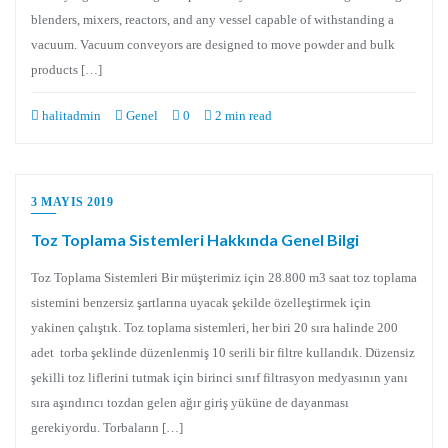
blenders, mixers, reactors, and any vessel capable of withstanding a
vacuum. Vacuum conveyors are designed to move powder and bulk
products […]
halitadmin
Genel
0
2 min read
3 MAYIS 2019
Toz Toplama Sistemleri Hakkında Genel Bilgi
Toz Toplama Sistemleri Bir müşterimiz için 28.800 m3 saat toz toplama
sistemini benzersiz şartlarına uyacak şekilde özelleştirmek için
yakinen çalıştık. Toz toplama sistemleri, her biri 20 sıra halinde 200
adet torba şeklinde düzenlenmiş 10 serili bir filtre kullandık. Düzensiz
şekilli toz liflerini tutmak için birinci sınıf filtrasyon medyasının yanı
sıra aşındırıcı tozdan gelen ağır giriş yüküne de dayanması
gerekiyordu. Torbaların […]