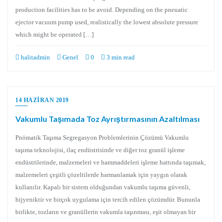
production facilities has to be avoid. Depending on the pneuatic
ejector vacuum pump used, realistically the lowest absolute pressure
which might be operated […]
halitadmin
Genel
0
3 min read
14 HAZIRAN 2019
Vakumlu Taşımada Toz Ayrıştırmasının Azaltılması
Pnömatik Taşıma Segregasyon Problemlerinin Çözümü Vakumlu
taşıma teknolojisi, ilaç endüstrisinde ve diğer toz granül işleme
endüstrilerinde, malzemeleri ve hammaddeleri işleme hattında taşımak,
malzemeleri çeşitli çözeltilerde harmanlamak için yaygın olarak
kullanılır. Kapalı bir sistem olduğundan vakumlu taşıma güvenli,
hijyeniktir ve birçok uygulama için tercih edilen çözümdür. Bununla
birlikte, tozların ve granüllerin vakumla taşınması, eşit olmayan bir