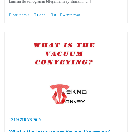
karışım ile sonuçlanan bileşenlerin ayrılmasını […]
halitadmin
Genel
0
4 min read
12 HAZIRAN 2019
What is the Teknoconvey Vacuum Conveying ?