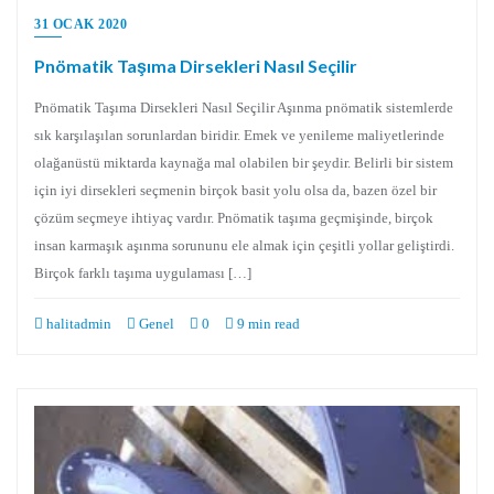
31 OCAK 2020
Pnömatik Taşıma Dirsekleri Nasıl Seçilir
Pnömatik Taşıma Dirsekleri Nasıl Seçilir Aşınma pnömatik sistemlerde
sık karşılaşılan sorunlardan biridir. Emek ve yenileme maliyetlerinde
olağanüstü miktarda kaynağa mal olabilen bir şeydir. Belirli bir sistem
için iyi dirsekleri seçmenin birçok basit yolu olsa da, bazen özel bir
çözüm seçmeye ihtiyaç vardır. Pnömatik taşıma geçmişinde, birçok
insan karmaşık aşınma sorununu ele almak için çeşitli yollar geliştirdi.
Birçok farklı taşıma uygulaması […]
halitadmin
Genel
0
9 min read