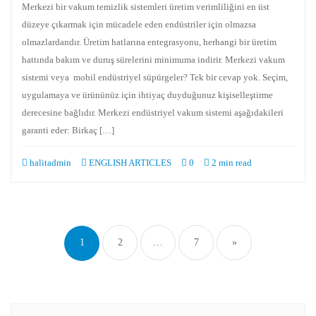
Merkezi bir vakum temizlik sistemleri üretim verimliliğini en üst
düzeye çıkarmak için mücadele eden endüstriler için olmazsa
olmazlardandır. Üretim hatlarına entegrasyonu, herhangi bir üretim
hattında bakım ve duruş sürelerini minimuma indirir. Merkezi vakum
sistemi veya mobil endüstriyel süpürgeler? Tek bir cevap yok. Seçim,
uygulamaya ve ürününüz için ihtiyaç duyduğunuz kişiselleştirme
derecesine bağlıdır. Merkezi endüstriyel vakum sistemi aşağıdakileri
garanti eder: Birkaç […]
halitadmin
ENGLISH ARTICLES
0
2 min read
Yazı
dolaşımı
1
2
…
7
»